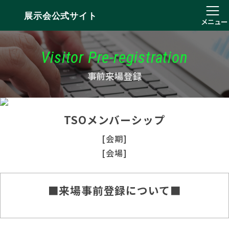
展示会公式サイト
メニュー
Visitor Pre-registration
事前来場登録
TSOメンバーシップ
[会期]
[会場]
■来場事前登録について■