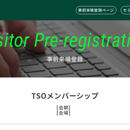
事前来場登録ページ
セ
sitor Pre-registrat
事前来場登録
TSOメンバーシップ
[会期]
[会場]