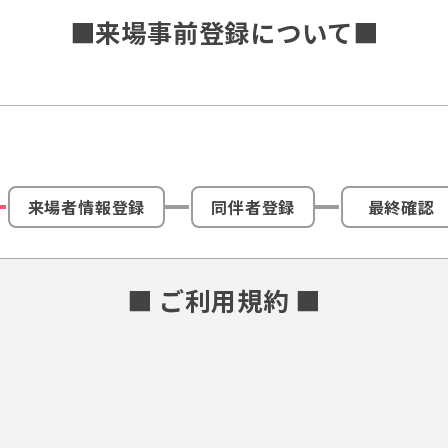
■来場事前登録について■
来場者情報登録
同伴者登録
最終確認
■ ご利用規約 ■