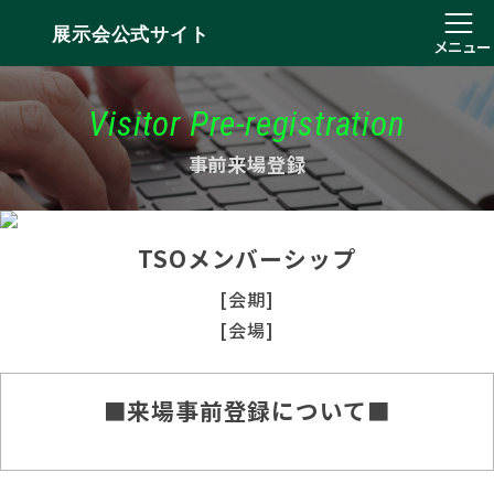
展示会公式サイト
メニュー
Visitor Pre-registration
事前来場登録
TSOメンバーシップ
[会期]
[会場]
■来場事前登録について■