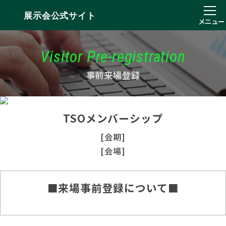
展示会公式サイト
メニュー
Visitor Pre-registration
事前来場登録
TSOメンバーシップ
[会期]
[会場]
■来場事前登録について■