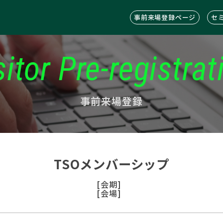
事前来場登録ページ
セ
sitor Pre-registrat
事前来場登録
TSOメンバーシップ
[会期]
[会場]