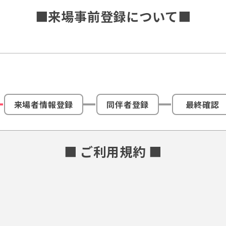
■来場事前登録について■
来場者情報登録
同伴者登録
最終確認
■ ご利用規約 ■