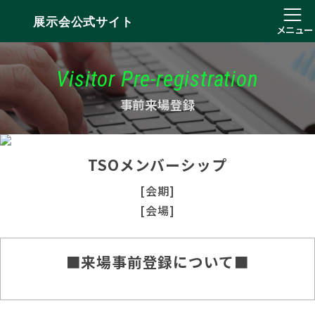
展示会公式サイト
メニュー
Visitor Pre-registration
事前来場登録
TSOメンバーシップ
[会期]
[会場]
■来場事前登録について■