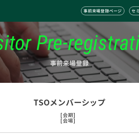
事前来場登録ページ
セ
sitor Pre-registrat
事前来場登録
TSOメンバーシップ
[会期]
[会場]