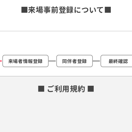
■来場事前登録について■
来場者情報登録
同伴者登録
最終確認
■ ご利用規約 ■