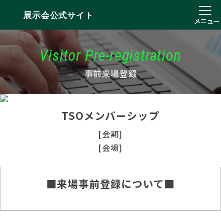
展示会公式サイト
メニュー
Visitor Pre-registration
事前来場登録
TSOメンバーシップ
[会期]
[会場]
■来場事前登録について■