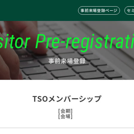
事前来場登録ページ
セ
sitor Pre-registrat
事前来場登録
TSOメンバーシップ
[会期]
[会場]