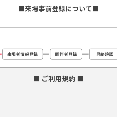
■来場事前登録について■
来場者情報登録
同伴者登録
最終確認
■ ご利用規約 ■