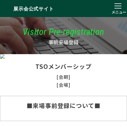
展示会公式サイト
メニュー
Visitor Pre-registration
事前来場登録
TSOメンバーシップ
[会期]
[会場]
■来場事前登録について■