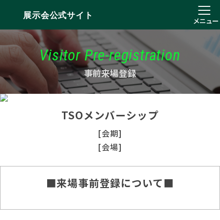
展示会公式サイト
メニュー
Visitor Pre-registration
事前来場登録
TSOメンバーシップ
[会期]
[会場]
■来場事前登録について■