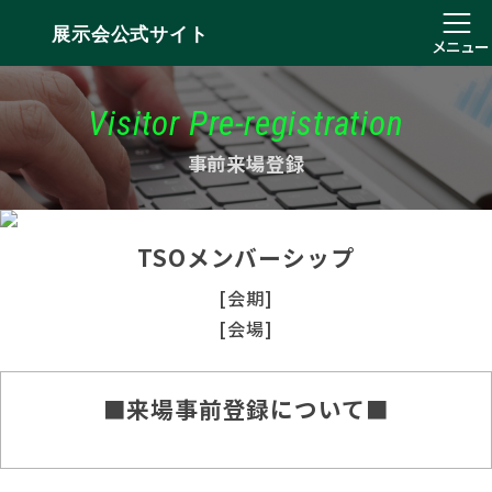
展示会公式サイト
メニュー
Visitor Pre-registration
事前来場登録
TSOメンバーシップ
[会期]
[会場]
■来場事前登録について■