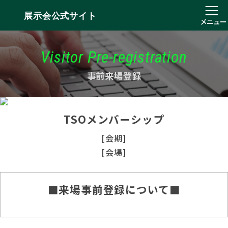
展示会公式サイト
メニュー
Visitor Pre-registration
事前来場登録
TSOメンバーシップ
[会期]
[会場]
■来場事前登録について■