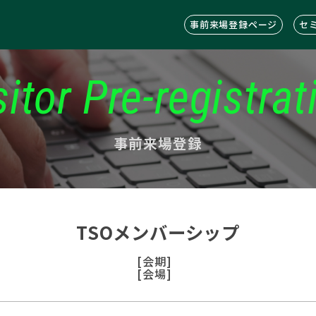
事前来場登録ページ
セ
sitor Pre-registrat
事前来場登録
TSOメンバーシップ
[会期]
[会場]