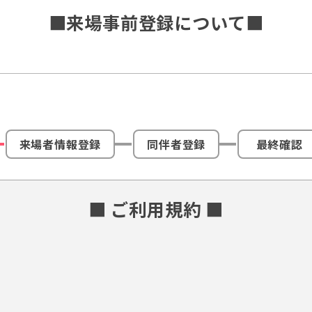
■来場事前登録について■
来場者情報登録
同伴者登録
最終確認
■ ご利用規約 ■