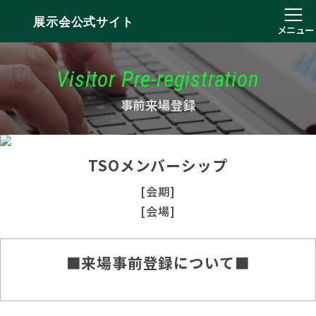
展示会公式サイト
メニュー
Visitor Pre-registration
事前来場登録
TSOメンバーシップ
[会期]
[会場]
■来場事前登録について■