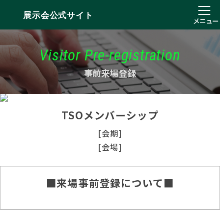
展示会公式サイト
メニュー
Visitor Pre-registration
事前来場登録
TSOメンバーシップ
[会期]
[会場]
■来場事前登録について■