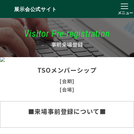
展示会公式サイト
メニュー
Visitor Pre-registration
事前来場登録
TSOメンバーシップ
[会期]
[会場]
■来場事前登録について■