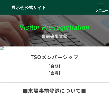
展示会公式サイト
メニュー
Visitor Pre-registration
事前来場登録
TSOメンバーシップ
[会期]
[会場]
■来場事前登録について■