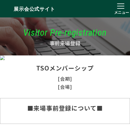
展示会公式サイト
メニュー
Visitor Pre-registration
事前来場登録
TSOメンバーシップ
[会期]
[会場]
■来場事前登録について■