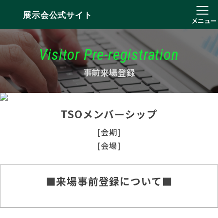
展示会公式サイト
メニュー
Visitor Pre-registration
事前来場登録
TSOメンバーシップ
[会期]
[会場]
■来場事前登録について■