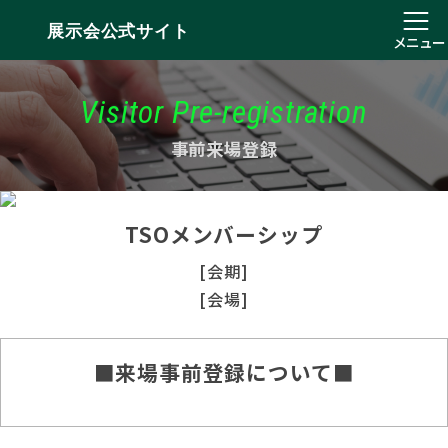
展示会公式サイト
メニュー
Visitor Pre-registration
事前来場登録
TSOメンバーシップ
[会期]
[会場]
■来場事前登録について■