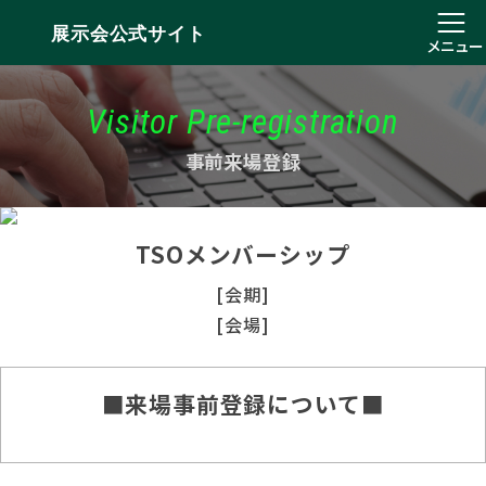
展示会公式サイト
メニュー
Visitor Pre-registration
事前来場登録
TSOメンバーシップ
[会期]
[会場]
■来場事前登録について■