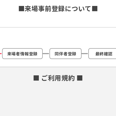
■来場事前登録について■
来場者情報登録
同伴者登録
最終確認
■ ご利用規約 ■