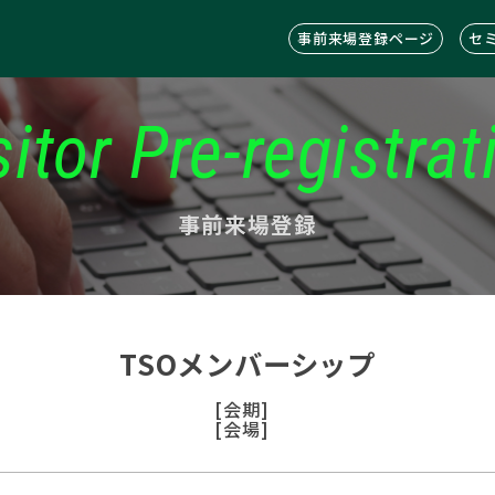
事前来場登録ページ
セ
sitor Pre-registrat
事前来場登録
TSOメンバーシップ
[会期]
[会場]