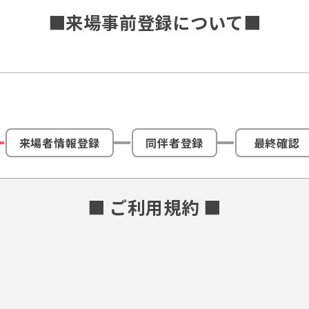
■来場事前登録について■
来場者情報登録
同伴者登録
最終確認
■ ご利用規約 ■