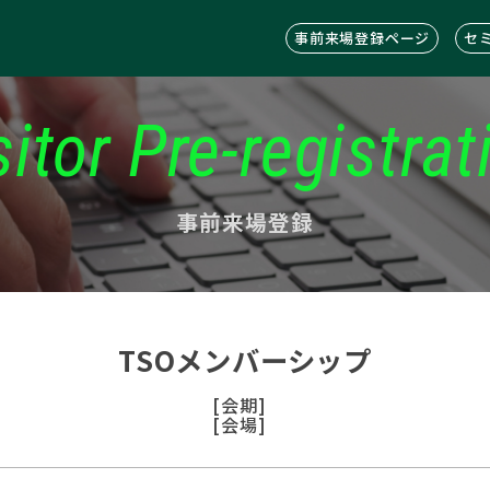
事前来場登録ページ
セ
sitor Pre-registrat
事前来場登録
TSOメンバーシップ
[会期]
[会場]