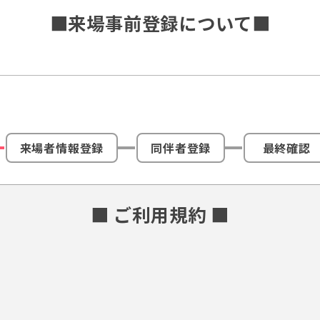
■来場事前登録について■
来場者情報登録
同伴者登録
最終確認
■ ご利用規約 ■