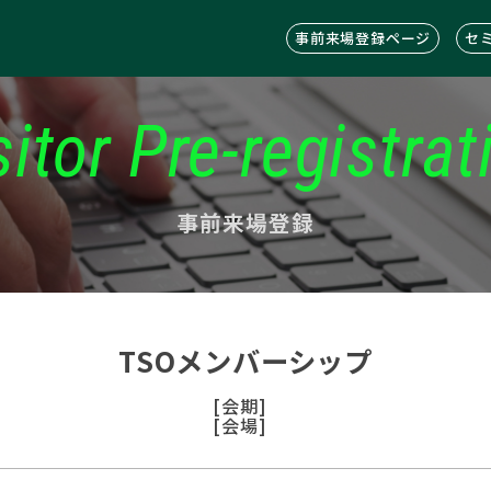
事前来場登録ページ
セ
sitor Pre-registrat
事前来場登録
TSOメンバーシップ
[会期]
[会場]