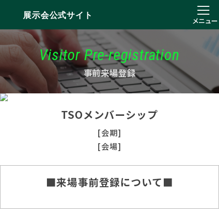
展示会公式サイト
メニュー
Visitor Pre-registration
事前来場登録
TSOメンバーシップ
[会期]
[会場]
■来場事前登録について■