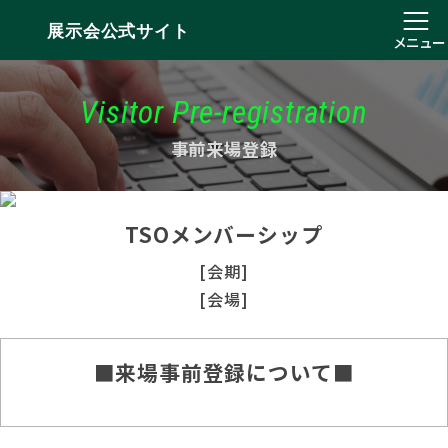
展示会公式サイト
メニュー
Visitor Pre-registration
事前来場登録
TSOメンバーシップ
[会期]
[会場]
■来場事前登録について■