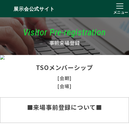
展示会公式サイト
メニュー
Visitor Pre-registration
事前来場登録
TSOメンバーシップ
[会期]
[会場]
■来場事前登録について■