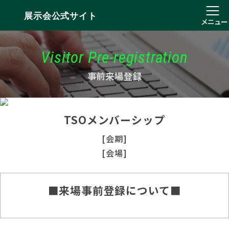
展示会公式サイト
メニュー
Visitor Pre-registration
事前来場登録
TSOメンバーシップ
[会期]
[会場]
■来場事前登録について■