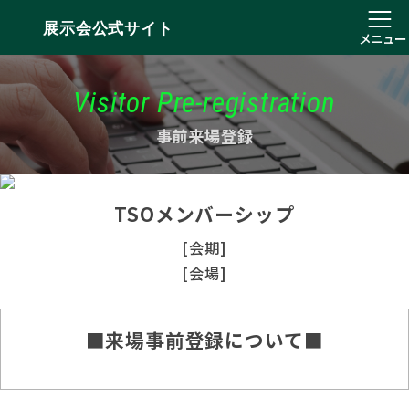
展示会公式サイト
メニュー
Visitor Pre-registration
事前来場登録
TSOメンバーシップ
[会期]
[会場]
■来場事前登録について■