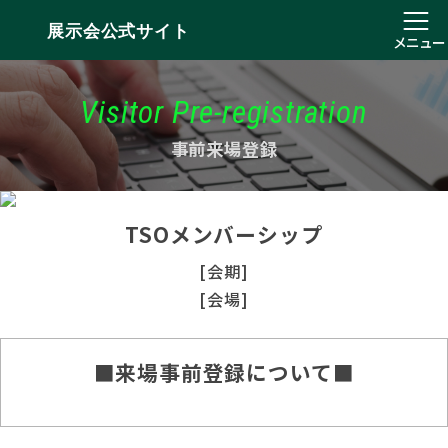
展示会公式サイト
メニュー
Visitor Pre-registration
事前来場登録
TSOメンバーシップ
[会期]
[会場]
■来場事前登録について■