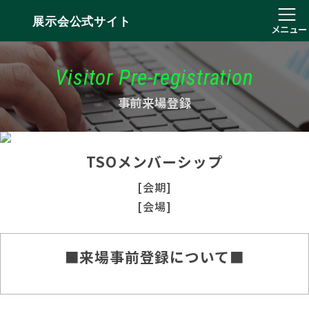
展示会公式サイト
メニュー
Visitor Pre-registration
事前来場登録
TSOメンバーシップ
[会期]
[会場]
■来場事前登録について■