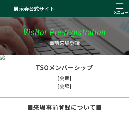
展示会公式サイト
メニュー
Visitor Pre-registration
事前来場登録
TSOメンバーシップ
[会期]
[会場]
■来場事前登録について■