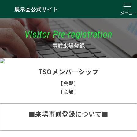
展示会公式サイト
メニュー
Visitor Pre-registration
事前来場登録
TSOメンバーシップ
[会期]
[会場]
■来場事前登録について■