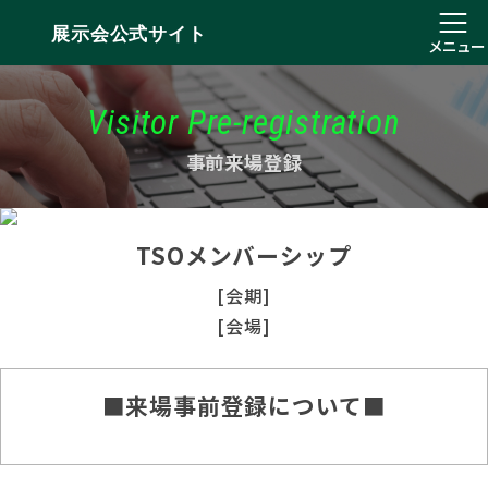
展示会公式サイト
メニュー
Visitor Pre-registration
事前来場登録
TSOメンバーシップ
[会期]
[会場]
■来場事前登録について■