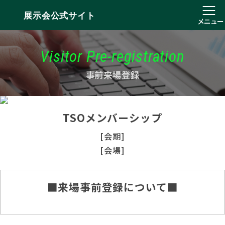
展示会公式サイト
メニュー
Visitor Pre-registration
事前来場登録
TSOメンバーシップ
[会期]
[会場]
■来場事前登録について■