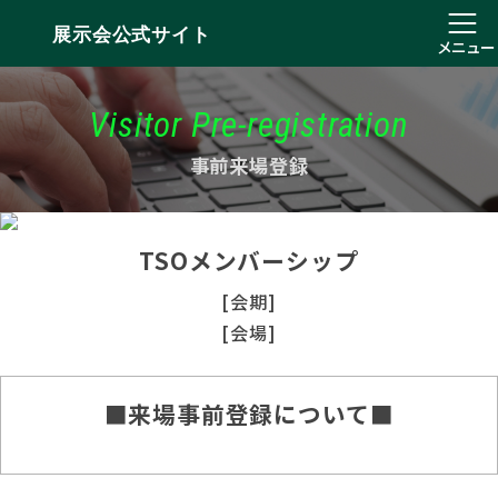
展示会公式サイト
メニュー
Visitor Pre-registration
事前来場登録
TSOメンバーシップ
[会期]
[会場]
■来場事前登録について■