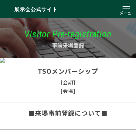
展示会公式サイト
メニュー
Visitor Pre-registration
事前来場登録
TSOメンバーシップ
[会期]
[会場]
■来場事前登録について■