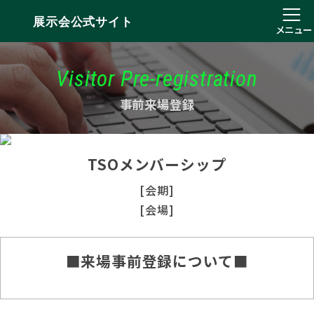
展示会公式サイト
メニュー
Visitor Pre-registration
事前来場登録
TSOメンバーシップ
[会期]
[会場]
■来場事前登録について■