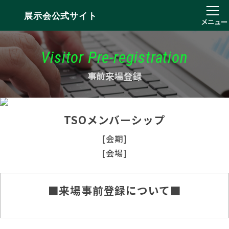
展示会公式サイト
メニュー
Visitor Pre-registration
事前来場登録
TSOメンバーシップ
[会期]
[会場]
■来場事前登録について■