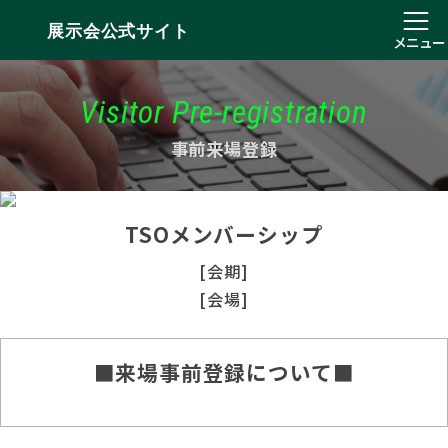
展示会公式サイト
メニュー
Visitor Pre-registration
事前来場登録
TSOメンバーシップ
[会期]
[会場]
■来場事前登録について■