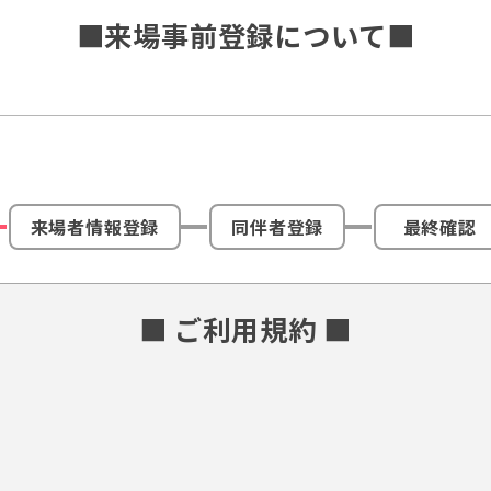
■来場事前登録について■
来場者情報登録
同伴者登録
最終確認
■ ご利用規約 ■