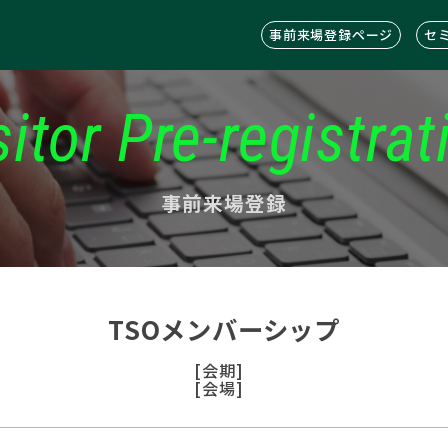
事前来場登録ページ
セ
sitor Pre-registrat
事前来場登録
TSOメンバーシップ
[会期]
[会場]