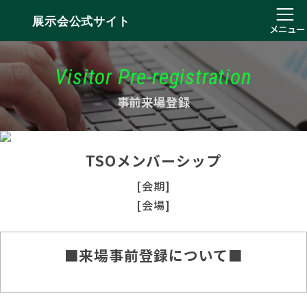
展示会公式サイト
メニュー
Visitor Pre-registration
事前来場登録
TSOメンバーシップ
[会期]
[会場]
■来場事前登録について■