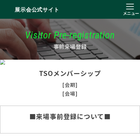
展示会公式サイト
メニュー
Visitor Pre-registration
事前来場登録
TSOメンバーシップ
[会期]
[会場]
■来場事前登録について■