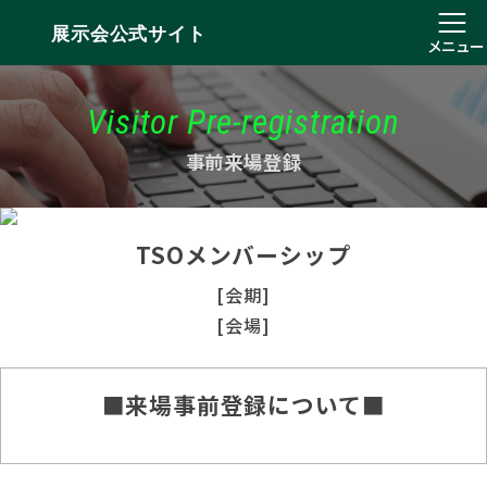
展示会公式サイト
メニュー
Visitor Pre-registration
事前来場登録
TSOメンバーシップ
[会期]
[会場]
■来場事前登録について■