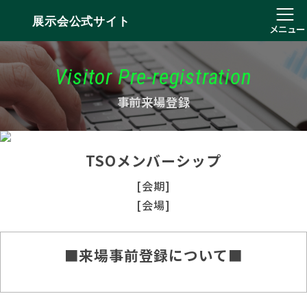
展示会公式サイト
メニュー
Visitor Pre-registration
事前来場登録
TSOメンバーシップ
[会期]
[会場]
■来場事前登録について■