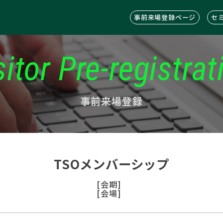
事前来場登録ページ
セ
sitor Pre-registrat
事前来場登録
TSOメンバーシップ
[会期]
[会場]