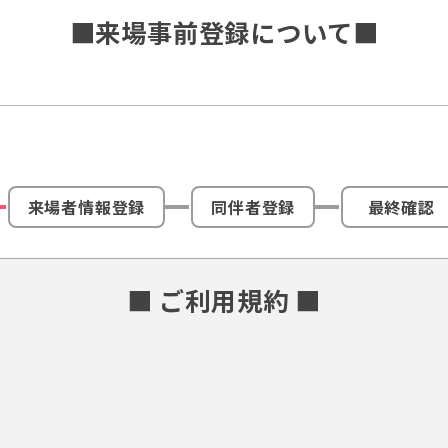
■来場事前登録について■
来場者情報登録
同伴者登録
最終確認
■ ご利用規約 ■