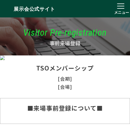
展示会公式サイト
メニュー
Visitor Pre-registration
事前来場登録
TSOメンバーシップ
[会期]
[会場]
■来場事前登録について■