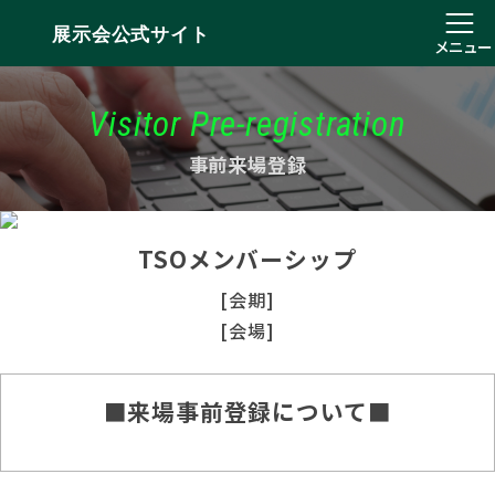
展示会公式サイト
メニュー
Visitor Pre-registration
事前来場登録
TSOメンバーシップ
[会期]
[会場]
■来場事前登録について■