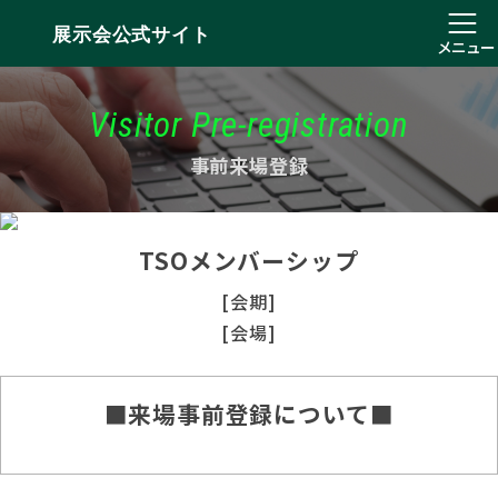
展示会公式サイト
メニュー
Visitor Pre-registration
事前来場登録
TSOメンバーシップ
[会期]
[会場]
■来場事前登録について■